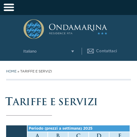
Contattaci
Italiano
HOME
»
TARIFFE E SERVIZI
T
ARIFFE E SERVIZI
Periodo (prezzi a settimana) 2025
A
B
C
D
E