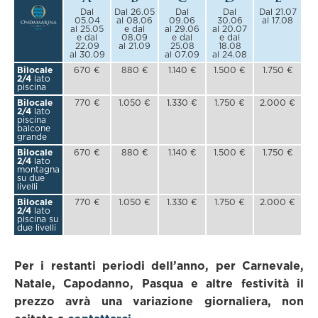
Dal
Dal 26.05
Dal
Dal
Dal 21.07
05.04
al 08.06
09.06
30.06
al 17.08
al 25.05
e dal
al 29.06
al 20.07
e dal
08.09
e dal
e dal
22.09
al 21.09
25.08
18.08
al 30.09
al 07.09
al 24.08
Bilocale
670 €
880 €
1.140 €
1.500 €
1.750 €
2/4
lato
piscina
Bilocale
770 €
1.050 €
1.330 €
1.750 €
2.000 €
2/4
lato
piscina
balcone
grande
Bilocale
670 €
880 €
1.140 €
1.500 €
1.750 €
2/4
lato
montagna
su due
livelli
Bilocale
770 €
1.050 €
1.330 €
1.750 €
2.000 €
2/4
lato
piscina su
due livelli
Per i restanti periodi dell’anno, per Carnevale,
Natale, Capodanno, Pasqua e altre festività il
prezzo avrà una variazione giornaliera, non